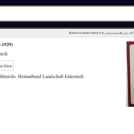
Boeken en andere werken in 
Plattmakers Black
, de
–1929)
tedt
hichten
Hinrichs. Heimatbund Landschaft Eiderstedt