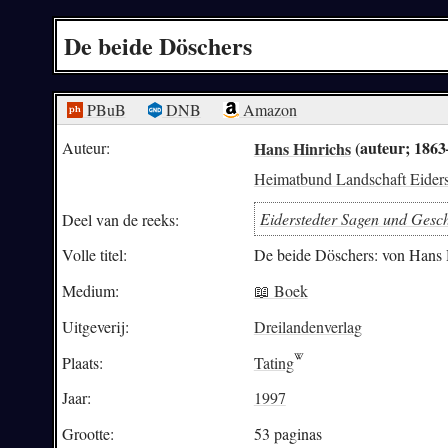
De beide Döschers
PBuB
DNB
Amazon
Hans Hinrichs
(auteur; 1863
Auteur:
Heimatbund Landschaft Eiders
Eiderstedter Sagen und Gesc
Deel van de reeks:
Volle titel:
De beide Döschers: von Hans 
Medium:
📖 Boek
Uitgeverij:
Dreilandenverlag
Plaats:
Tating
Jaar:
1997
Grootte:
53 paginas