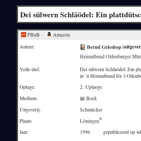
Dei sülwern Schläödel: Ein plattdütsc
PBuB
Amazon
Bernd Grieshop
(uitgeve
Auteur:
Heimatbund Oldenburger Mün
Volle titel:
Dei sülwern Schläödel: Ein pla
in ’n Heimatbund för ’t Olle
Oplage:
2. Uplaoge
Medium:
📖 Boek
Uitgeverij:
Schmücker
Plaats:
Löningen
Jaar:
1996
gepubliceerd op 4d