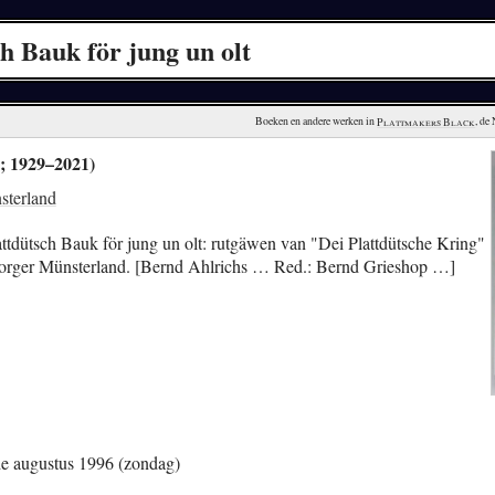
h Bauk för jung un olt
Boeken en andere werken in 
Plattmakers Black
, de
r; 1929–2021)
sterland
ttdütsch Bauk för jung un olt: rutgäwen van "Dei Plattdütsche Kring"
nborger Münsterland. [Bernd Ahlrichs … Red.: Bernd Grieshop …]
e augustus 1996 (zondag)