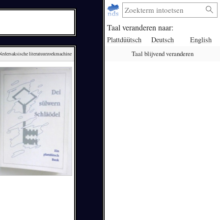
Taal veranderen naar:
Plattdüütsch
Deutsch
English
Taal blijvend veranderen
 Nedersaksische literatuurzoekmachine