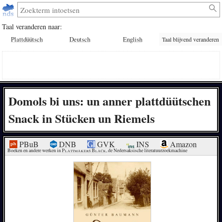
Taal veranderen naar:
Plattdüütsch
Deutsch
English
Taal blijvend veranderen
Domols bi uns: un anner plattdüütschen
Snack in Stücken un Riemels
PBuB
DNB
GVK
INS
Amazon
Boeken en andere werken in 
Plattmakers Black
, de Nedersaksische literatuurzoekmachine