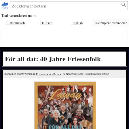
Taal veranderen naar:
Plattdüütsch
Deutsch
English
Taal blijvend veranderen
För all dat: 40 Jahre Friesenfolk
Boeken en andere werken in 
Plattmakers Black
, de Nedersaksische literatuurzoekmachine