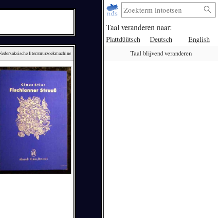
Taal veranderen naar:
Plattdüütsch
Deutsch
English
Taal blijvend veranderen
 Nedersaksische literatuurzoekmachine