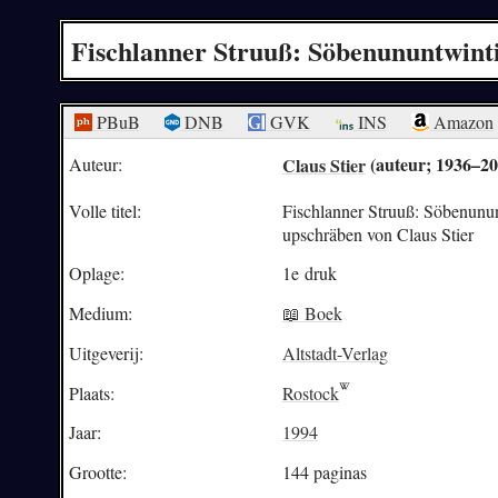
Fischlanner Struuß: Söbenununtwinti
PBuB
DNB
GVK
INS
Amazon
Claus Stier
(auteur; 1936–20
Auteur:
Volle titel:
Fischlanner Struuß: Söbenununt
upschräben von Claus Stier
Oplage:
1e druk
Medium:
📖 Boek
Uitgeverij:
Altstadt-Verlag
Plaats:
Rostock
Jaar:
1994
Grootte:
144 paginas