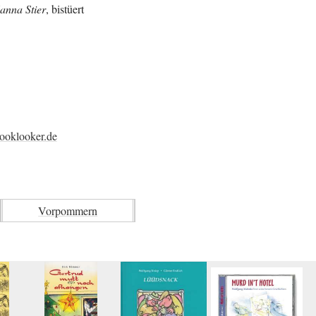
anna Stier
, bistüert
ooklooker.de
Vorpommern