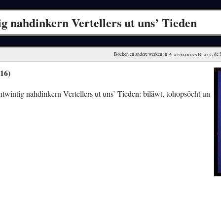
g nahdinkern Vertellers ut uns’ Tieden
Boeken en andere werken in 
Plattmakers Black
, de
16)
wintig nahdinkern Vertellers ut uns’ Tieden: biläwt, tohopsöcht un