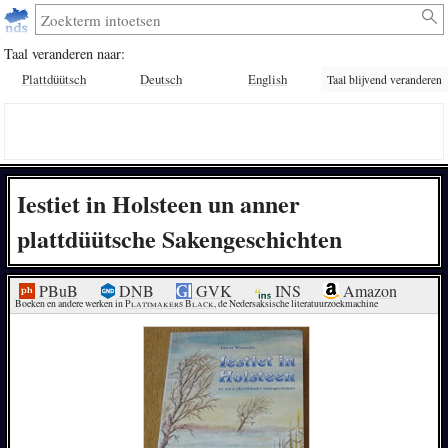
Taal veranderen naar:
Plattdüütsch
Deutsch
English
Taal blijvend veranderen
Iestiet in Holsteen un anner
plattdüütsche Sakengeschichten
PBuB
DNB
GVK
INS
Amazon
Boeken en andere werken in 
Plattmakers Black
, de Nedersaksische literatuurzoekmachine