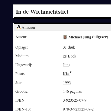
In de Wiehnachtstiet
Amazon
Michael Jung
(uitgever)
Auteur:
Oplage:
3e druk
Medium:
📖 Boek
Uitgeverij:
Jung
Plaats:
Kiel
Jaar:
1993
Grootte:
146 paginas
ISBN:
3-923525-07-9
ISBN-13:
978-3-923525-07-2