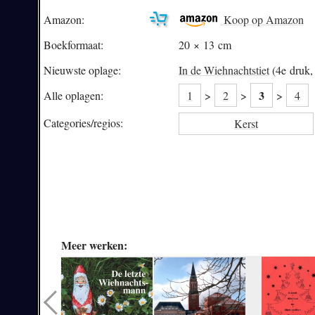
Amazon:
Koop op Amazon
Boekformaat:
20 × 13 cm
Nieuwste oplage:
In de Wiehnachtstiet
(4e druk,
3
Alle oplagen:
1
>
2
>
>
4
Categories/
regios:
Kerst
Meer werken: