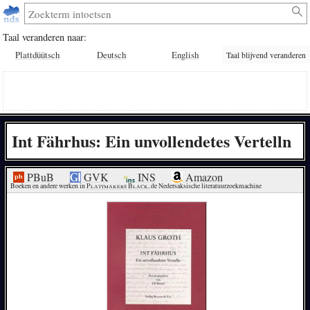
Taal veranderen naar:
Plattdüütsch
Deutsch
English
Taal blijvend veranderen
Int Fährhus: Ein unvollendetes Vertelln
PBuB
GVK
INS
Amazon
Boeken en andere werken in 
Plattmakers Black
, de Nedersaksische literatuurzoekmachine