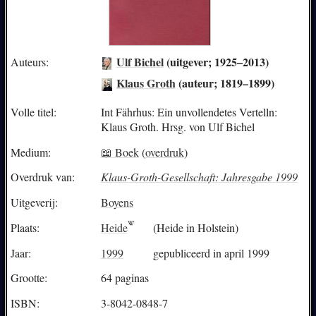
Ulf Bichel
(uitgever; 1925–2013)
Auteurs:
Klaus Groth
(auteur; 1819–1899)
Volle titel:
Int Fährhus: Ein unvollendetes Vertelln:
Klaus Groth. Hrsg. von Ulf Bichel
Medium:
📖 Boek
(
overdruk
)
Overdruk van:
Klaus-Groth-Gesellschaft: Jahresgabe 1999
Uitgeverij:
Boyens
Plaats:
Heide
(Heide in Holstein)
Jaar:
1999
gepubliceerd in april 1999
Grootte:
64 paginas
ISBN:
3-8042-0848-7