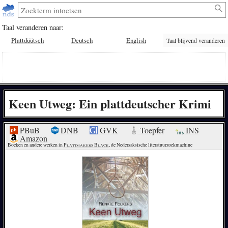
Taal veranderen naar:
Plattdüütsch
Deutsch
English
Taal blijvend veranderen
Keen Utweg: Ein plattdeutscher Krimi
PBuB
DNB
GVK
Toepfer
INS
Amazon
Boeken en andere werken in 
Plattmakers Black
, de Nedersaksische literatuurzoekmachine