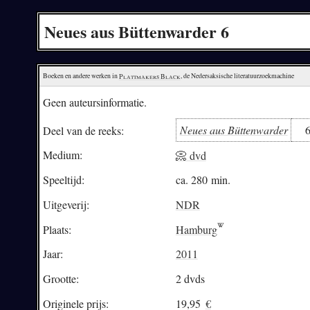
Neues aus Büttenwarder 6
Boeken en andere werken in 
Plattmakers Black
, de Nedersaksische literatuurzoekmachine
Geen auteursinformatie.
Neues aus Büttenwarder
Deel van de reeks:
Medium:
📀 dvd
Speeltijd:
ca. 280 min.
Uitgeverij:
NDR
Plaats:
Hamburg
Jaar:
2011
Grootte:
2 dvds
Originele prijs:
19,95
€