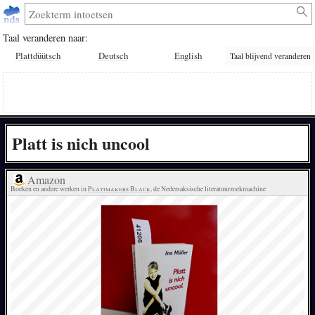
Taal veranderen naar:
Plattdüütsch
Deutsch
English
Taal blijvend veranderen
Platt is nich uncool
Amazon
Boeken en andere werken in 
Plattmakers Black
, de Nedersaksische literatuurzoekmachine