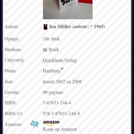
Ina Müller
(auteur; * 1965)
Auteur:
Oplage:
18e druk
Medium:
📖 Boek
Uitgeverij:
Quickborn-Verlag
Plaats:
Hamburg
Jaar:
tussen 2007 en 2008
Grootte:
90 paginas
ISBN:
3-87651-248-4
ISBN-13:
978-3-87651-248-8
Amazon:
Koop op Amazon