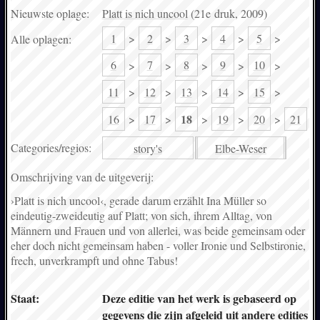
Nieuwste oplage:
Platt is nich uncool
(21e druk, 2009)
1
>
2
>
3
>
4
>
5
>
Alle oplagen:
6
>
7
>
8
>
9
>
10
>
11
>
12
>
13
>
14
>
15
>
18
16
>
17
>
>
19
>
20
>
21
Categories/
regios:
story's
Elbe-Weser
Omschrijving van de uitgeverij:
›Platt is nich uncool‹, gerade darum erzählt Ina Müller so
eindeutig-zweideutig auf Platt; von sich, ihrem Alltag, von
Männern und Frauen und von allerlei, was beide gemeinsam oder
eher doch nicht gemeinsam haben - voller Ironie und Selbstironie,
frech, unverkrampft und ohne Tabus!
Staat:
Deze editie van het werk is gebaseerd op
gegevens die zijn afgeleid uit andere edities