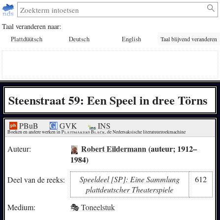
Taal veranderen naar:
Plattdüütsch
Deutsch
English
Taal blijvend veranderen
Steenstraat 59: Een Speel in dree Törns
PBuB
GVK
INS
Boeken en andere werken in 
Plattmakers Black
, de Nedersaksische literatuurzoekmachine
Robert Eildermann
(auteur; 1912–
Auteur:
1984)
Speeldeel [SP]: Eine Sammlung
612
Deel van de reeks:
plattdeutscher Theaterspiele
Medium:
🎭 Toneelstuk