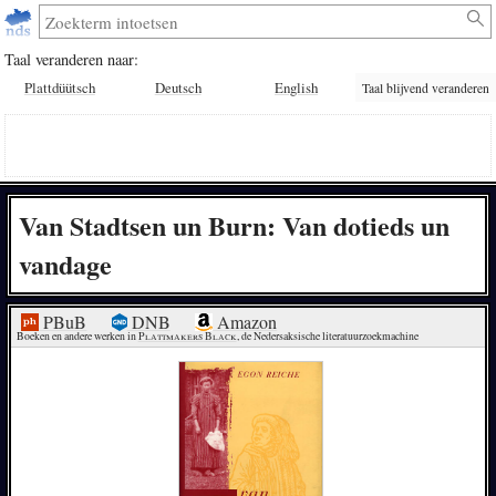
Taal veranderen naar:
Plattdüütsch
Deutsch
English
Taal blijvend veranderen
Van Stadtsen un Burn: Van dotieds un
vandage
PBuB
DNB
Amazon
Boeken en andere werken in 
Plattmakers Black
, de Nedersaksische literatuurzoekmachine