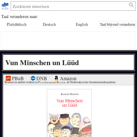
Taal veranderen naar:
Plattdüütsch
Deutsch
English
Taal blijvend veranderen
Vun Minschen un Lüüd
PBuB
DNB
Amazon
Boeken en andere werken in 
Plattmakers Black
, de Nedersaksische literatuurzoekmachine