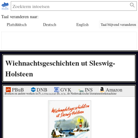
Taal veranderen naar:
Plattdüütsch
Deutsch
English
Taal blijvend veranderen
Wiehnachtsgeschichten ut Sleswig-
Holsteen
PBuB
DNB
GVK
INS
Amazon
Boeken en andere werken in 
Plattmakers Black
, de Nedersaksische literatuurzoekmachine