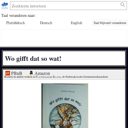
Taal veranderen naar:
Plattdüütsch
Deutsch
English
Taal blijvend veranderen
Wo gifft dat so wat!
PBuB
Amazon
Boeken en andere werken in 
Plattmakers Black
, de Nedersaksische literatuurzoekmachine