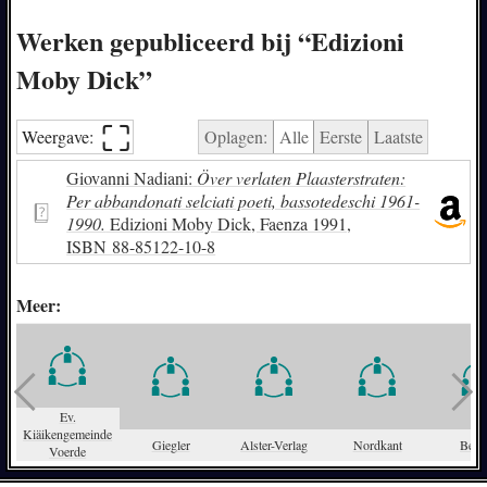
Werken gepubliceerd bij “Edizioni
Moby Dick”
⛶︎
Weergave:
Oplagen:
Alle
Eerste
Laatste
Giovanni Nadiani:
Över verlaten Plaasterstraten:
Per abbandonati selciati poeti, bassotedeschi 1961-
1990.
Edizioni Moby Dick, Faenza 1991,
ISBN
88-85122-10-8
Meer:
Ev.
Kiäikengemeinde
Giegler
Alster-Verlag
Nordkant
Belc
Voerde