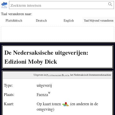
Taal veranderen naar:
Plattdüütsch
Deutsch
English
Taal blijvend veranderen
De Nedersaksische uitgeverijen:
Edizioni Moby Dick
Uitgevers in 
Plattmakers Black
, het Nedersaksisch literatuurzoekmachine
Type:
uitgeverij
Plaats:
Faenza
Kaart:
Op kaart tonen
(en anderen in de
omgeving)