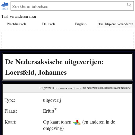
Taal veranderen naar:
Plattdüütsch
Deutsch
English
Taal blijvend veranderen
De Nedersaksische uitgeverijen:
Loersfeld, Johannes
Uitgevers in 
Plattmakers Black
, het Nedersaksisch literatuurzoekmachine
Type:
uitgeverij
Plaats:
Erfurt
Kaart:
Op kaart tonen
(en anderen in de
omgeving)