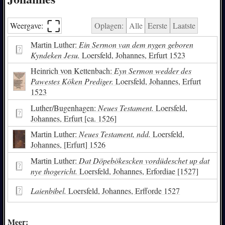
⛶︎
Weergave:
Oplagen:
Alle
Eerste
Laatste
Martin Luther:
Ein Sermon van dem nygen geboren
Kyndeken Jesu.
Loersfeld, Johannes, Erfurt 1523
Heinrich von Kettenbach:
Eyn Sermon wedder des
Pawestes Köken Prediger.
Loersfeld, Johannes, Erfurt
1523
Luther/Bugenhagen:
Neues Testament.
Loersfeld,
Johannes, Erfurt [ca. 1526]
Martin Luther:
Neues Testament, ndd.
Loersfeld,
Johannes, [Erfurt] 1526
Martin Luther:
Dat Döpebökescken vordüdeschet up dat
nye thogericht.
Loersfeld, Johannes, Erfordiae [1527]
Laienbibel.
Loersfeld, Johannes, Erfforde 1527
Meer: