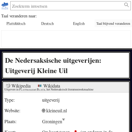
Taal veranderen naar:
Plattdüütsch
Deutsch
English
Taal blijvend veranderen
De Nedersaksische uitgeverijen:
Uitgeverij Kleine Uil
Wikipedia
Wikidata
Uitgevers in 
Plattmakers Black
, het Nedersaksisch literatuurzoekmachine
Type:
uitgeverij
Website:
🌐 kleineuil.nl
Plaats:
Groningen
Kaart:
Op kaart tonen
(en anderen in de