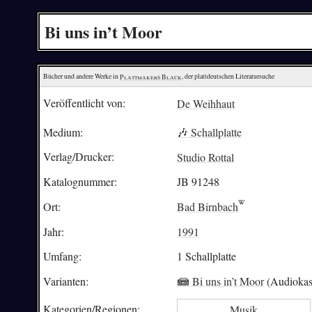
Bi uns in’t Moor
Bücher und andere Werke in 
Plattmakers Black
, der plattdeutschen Literatursuche
Veröffentlicht von:
De Weihhaut
Medium:
🎶 Schallplatte
Verlag/Drucker:
Studio Rottal
Katalognummer:
JB 91248
Ort:
Bad Birnbach
Jahr:
1991
Umfang:
1 Schallplatte
Varianten:
📾
Bi uns in’t Moor
(Audiokass
Kategorien/
Regionen:
Musik