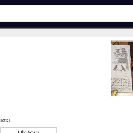
ette)
Elbe-Weser