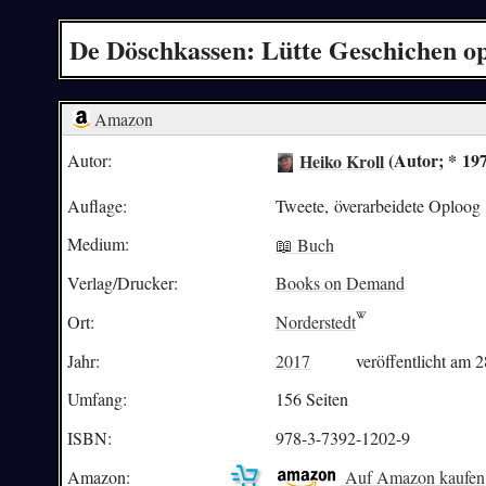
De Döschkassen: Lütte Geschichen op
Amazon
Heiko Kroll
(Autor; * 19
Autor:
Auflage:
Tweete, överarbeidete Oploog
Medium:
📖 Buch
Verlag/Drucker:
Books on Demand
Ort:
Norderstedt
Jahr:
2017
veröffentlicht am 
Umfang:
156 Seiten
ISBN:
978-3-7392-1202-9
Amazon:
Auf Amazon kaufen