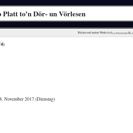
 Platt to’n Dör- un Vörlesen
Bücher und andere Werke in 
Plattmakers Bl
74)
28. November 2017 (Dienstag)