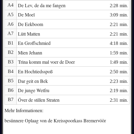
De Lev, de da me fangen
min.
A4
2:28
De Moel
min.
A5
3:09
De Eekboom
min.
A6
2:21
Lütt Matten
min.
A7
2:21
En Groffschmied
min.
B1
4:18
Mien Jehann
min.
B2
1:59
Trina komm mal voer de Doer
min.
B3
1:49
En Hochtiedsspoß
min.
B4
2:50
Dar geit en Bek
min.
B5
2:23
De junge Wetfru
min.
B6
2:19
Över de stillen Straten
min.
B7
2:31
Mehr Informationen:
besünnere Oplaag von de Kreisspoorkass Bremervöör