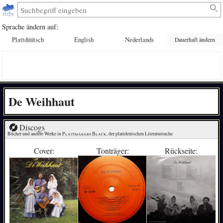
Sprache ändern auf:
Plattdüütsch
English
Nederlands
Dauerhaft ändern
De Weihhaut
Discogs
Bücher und andere Werke in 
Plattmakers Black
, der plattdeutschen Literatursuche
Cover:
Tonträger:
Rückseite: