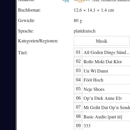
Buchformat:
12,6 × 14,1 × 1,4 cm
Gewicht:
80 g
Sprache:
plattdeutsch
Kategorien/
Regionen:
Musik
All Goden Dings Sünd...
Titel:
01
Rollo Mokt Dat Klor
02
Un Wi Danst
03
Fööt Hoch
04
Neje Shoes
05
Op’n Diek Anne Elv
06
Mi Geiht Dat Op’n Send
07
Basic Audio [part iii]
08
333
09