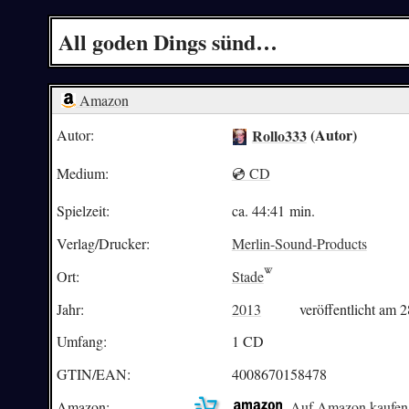
All goden Dings sünd…
Amazon
Rollo333
(Autor)
Autor:
Medium:
💿 CD
Spielzeit:
ca.
44:41
min.
Verlag/Drucker:
Merlin-Sound-Products
Ort:
Stade
Jahr:
2013
veröffentlicht am 
Umfang:
1 CD
GTIN/EAN:
4008670158478
Amazon:
Auf Amazon kaufen