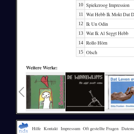
Spiekeroog Impression
10
Wat Hebb Ik Mokt Dat 
11
Ik Un Odin
12
Wat Ik Al Seggt Hebb
13
Rollo Hörn
14
Olsch
15
Weitere Werke:
Hilfe
Kontakt
Impressum
Oft gestellte Fragen
Datens