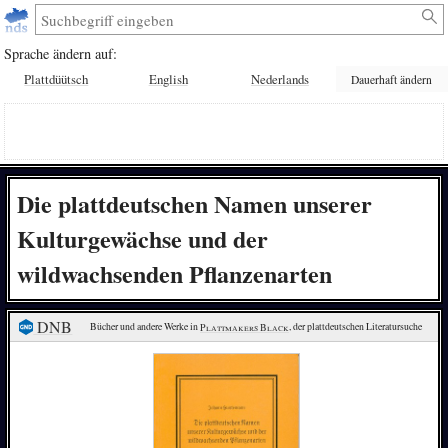
Sprache ändern auf:
Plattdüütsch
English
Nederlands
Dauerhaft ändern
Die plattdeutschen Namen unserer
Kulturgewächse und der
wildwachsenden Pflanzenarten
DNB
Bücher und andere Werke in 
Plattmakers Black
, der plattdeutschen Literatursuche