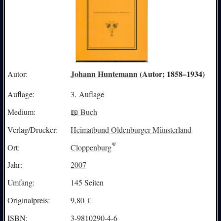
Johann Huntemann
(Autor; 1858–1934)
Autor:
Auflage:
3. Auflage
Medium:
📖 Buch
Verlag/Drucker:
Heimatbund Oldenburger Münsterland
Ort:
Cloppenburg
Jahr:
2007
Umfang:
145 Seiten
Originalpreis:
9,80
€
ISBN:
3-9810290-4-6