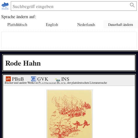
Sprache ändern auf:
Plattdüütsch
English
Nederlands
Dauerhaft ändern
Rode Hahn
PBuB
GVK
INS
Bücher und andere Werke in 
Plattmakers Black
, der plattdeutschen Literatursuche