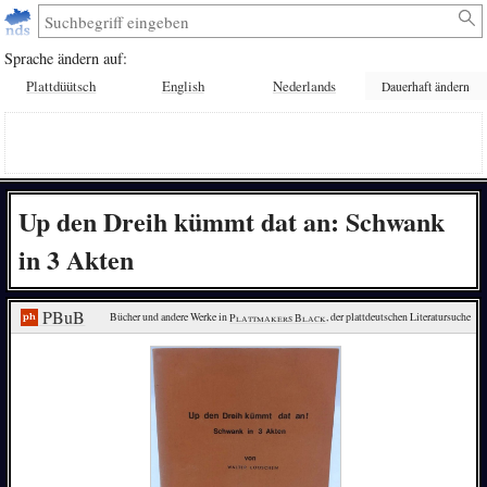
Sprache ändern auf:
Plattdüütsch
English
Nederlands
Dauerhaft ändern
Up den Dreih kümmt dat an: Schwank
in 3 Akten
PBuB
Bücher und andere Werke in 
Plattmakers Black
, der plattdeutschen Literatursuche