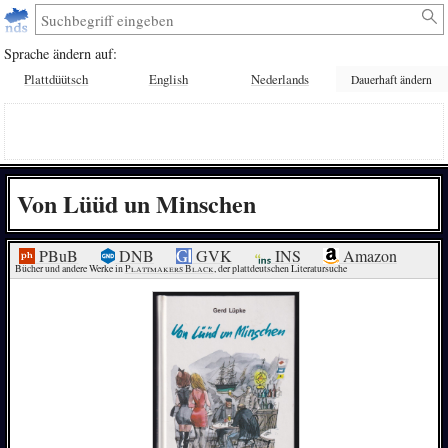
Sprache ändern auf:
Plattdüütsch
English
Nederlands
Dauerhaft ändern
Von Lüüd un Minschen
PBuB
DNB
GVK
INS
Amazon
Bücher und andere Werke in 
Plattmakers Black
, der plattdeutschen Literatursuche