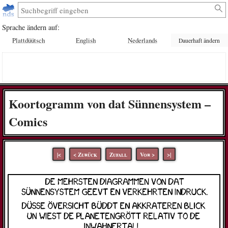
Sprache ändern auf:
Plattdüütsch
English
Nederlands
Dauerhaft ändern
Koortogramm von dat Sünnensystem –
Comics
|<
< Zurück
Zufall
Vor >
>|