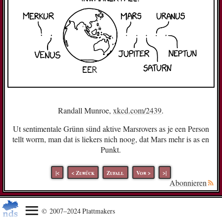
Randall Munroe,
xkcd.com/2439
.
Ut sentimentale Grünn sünd aktive Marsrovers as je een Person
tellt worrn, man dat is liekers nich noog, dat Mars mehr is as en
Punkt.
|<
< Zurück
Zufall
Vor >
>|
Abonnieren
© 2007–2024 Plattmakers