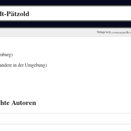
dt-Pätzold
Verlage in 
Plattmakers Bl
mburg)
andere in der Umgebung)
chte Autoren