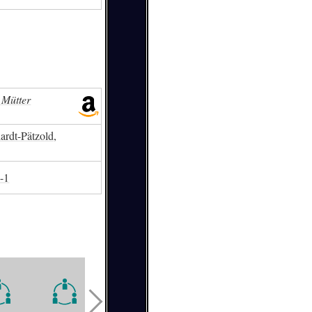
 Mütter
rdt-Pätzold,
-1