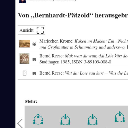
Von „Bernhardt-Pätzold“ herausgeb
⛶︎
Ansicht:
Mariechen Krome:
Kaken un Maken: Ein „Nicht-
📖
und Großmütter in Schaumburg und anderswo.
B
Bernd Reese:
Mak watt du wutt, däi Löie kürt do
📖
Stadthagen 1985,
ISBN
3-89109-008-0
📖
Bernd Reese:
Wat däi Löie sau kürt = Was die Le
Mehr: