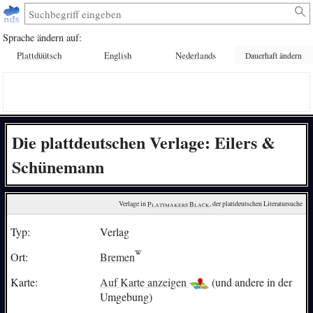
Sprache ändern auf:
Plattdüütsch
English
Nederlands
Dauerhaft ändern
Die plattdeutschen Verlage: Eilers &
Schünemann
Verlage in 
Plattmakers Black
, der plattdeutschen Literatursuche
Typ:
Verlag
Ort:
Bremen
Karte:
Auf Karte anzeigen
(und andere in der
Umgebung)