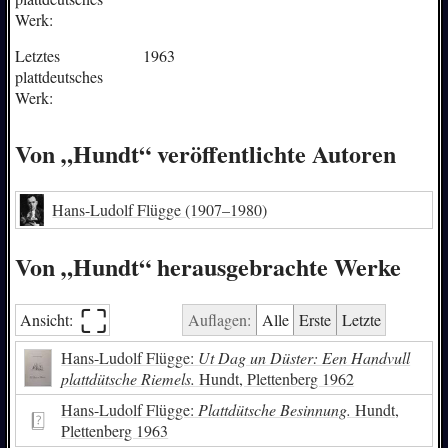
Werk:
Letztes
1963
plattdeutsches
Werk:
Von „Hundt“ veröffentlichte Autoren
Hans-Ludolf Flügge
(1907–1980)
Von „Hundt“ herausgebrachte Werke
⛶︎
Ansicht:
Auflagen:
Alle
Erste
Letzte
Hans-Ludolf Flügge:
Ut Dag un Düster: Een Handvull
plattdütsche Riemels.
Hundt, Plettenberg 1962
Hans-Ludolf Flügge:
Plattdütsche Besinnung.
Hundt,
Plettenberg 1963