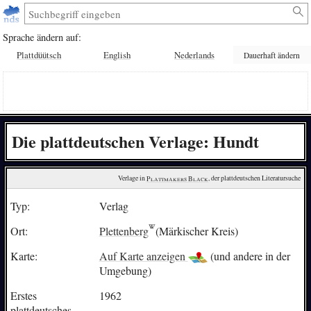
Sprache ändern auf:
Plattdüütsch
English
Nederlands
Dauerhaft ändern
Die plattdeutschen Verlage: Hundt
Verlage in 
Plattmakers Black
, der plattdeutschen Literatursuche
Typ:
Verlag
Ort:
Plettenberg
(Märkischer Kreis)
Karte:
Auf Karte anzeigen
(und andere in der
Umgebung)
Erstes
1962
plattdeutsches