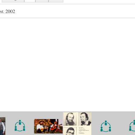
nt.
2002