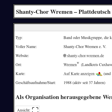
Shanty-Chor Wremen – Plattdeutsch
Typ:
Band oder Musikgruppe, die kom
Voller Name:
Shanty-Chor Wremen e. V.
Website:
🌐 shanty-chor-wremen.de
Ort:
Wremen
(Landkreis Cuxhav
Karte:
Auf Karte anzeigen
(und 
Geschäftsaufnahme/
Start:
1988 (aktiv seit 37 Jahren)
Als Organisation herausgegebene We
⛶︎
Ansicht: