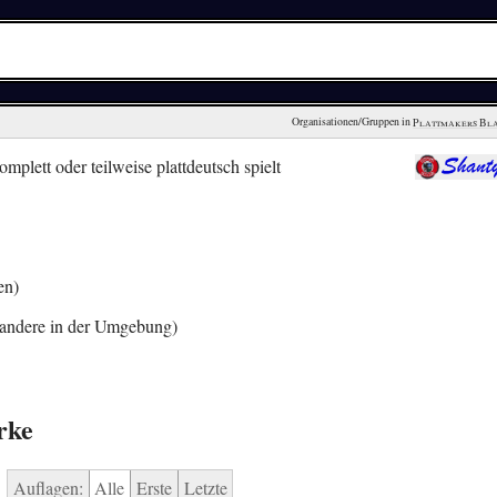
Organisationen/Gruppen in 
Plattmakers Bl
plett oder teilweise plattdeutsch spielt
en)
andere in der Umgebung)
rke
Auflagen:
Alle
Erste
Letzte