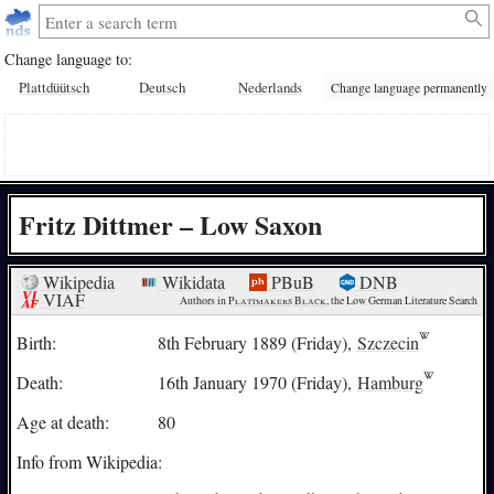
Change language to:
Plattdüütsch
Deutsch
Nederlands
Change language permanently
Fritz Dittmer – Low Saxon
Wikipedia
Wikidata
PBuB
DNB
VIAF
Authors in 
Plattmakers Black
, the Low German Literature Search
Birth:
8th February 1889 (Friday),
Szczecin
Death:
16th January 1970 (Friday),
Hamburg
Age at death:
80
Info from Wikipedia: