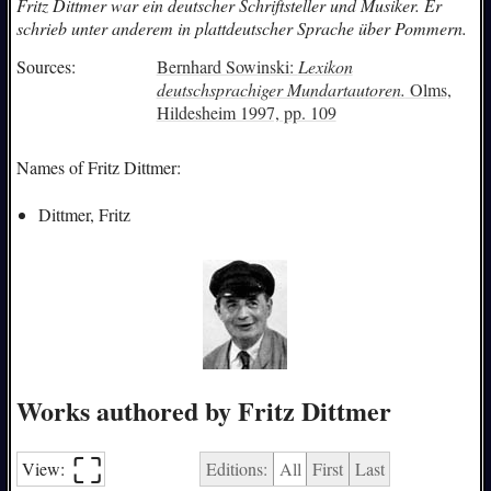
Fritz Dittmer war ein deutscher Schriftsteller und Musiker. Er
schrieb unter anderem in plattdeutscher Sprache über Pommern.
Sources:
Bernhard Sowinski:
Lexikon
deutschsprachiger Mundartautoren.
Olms,
Hildesheim 1997, pp. 109
Names of Fritz Dittmer:
Dittmer, Fritz
Works authored by Fritz Dittmer
⛶︎
View:
Editions:
All
First
Last