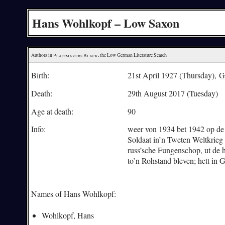
Hans Wohlkopf – Low Saxon
Authors in 
Plattmakers Black
, the Low German Literature Search
Birth:
21st April 1927 (Thursday),
G
Death:
29th August 2017 (Tuesday)
Age at death:
90
Info:
weer von 1934 bet 1942 op de 
Soldaat in’n Tweten Weltkrieg
russ’sche Fungenschop, ut de 
to’n Rohstand bleven; hett in
G
Names of Hans Wohlkopf:
Wohlkopf, Hans