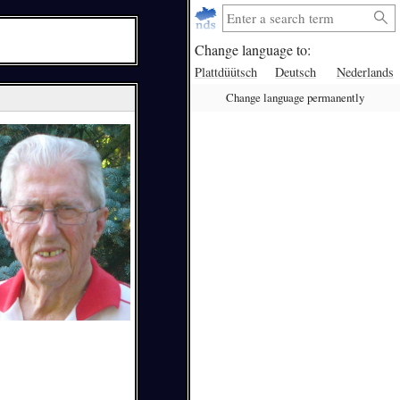
Change language to:
Plattdüütsch
Deutsch
Nederlands
Change language permanently