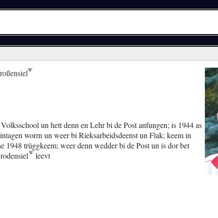
roßensiel
Volksschool un hett denn en Lehr bi de Post anfungen; is 1944 as
 intagen worrn un weer bi Rieksarbeidsdeenst un Flak; keem in
he 1948 trüggkeem; weer denn wedder bi de Post un is dor bet
rodensiel
leevt