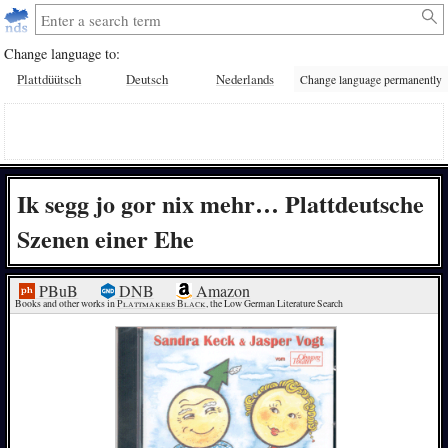
Change language to:
Plattdüütsch
Deutsch
Nederlands
Change language permanently
Ik segg jo gor nix mehr… Plattdeutsche
Szenen einer Ehe
PBuB
DNB
Amazon
Books and other works in 
Plattmakers Black
, the Low German Literature Search