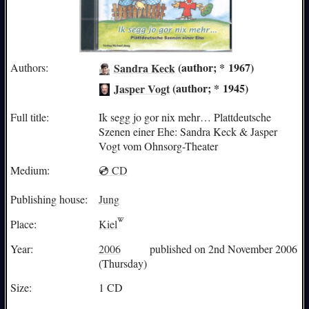
Sandra Keck
(author; * 1967)
Authors:
Jasper Vogt
(author; * 1945)
Full title:
Ik segg jo gor nix mehr… Plattdeutsche
Szenen einer Ehe: Sandra Keck & Jasper
Vogt vom Ohnsorg-Theater
Medium:
💿 CD
Publishing house:
Jung
Place:
Kiel
Year:
2006
published on 2nd November 2006
(Thursday)
Size:
1 CD