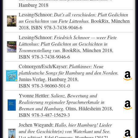
Hamburg 2018
Lessing/Schnoor:
Dat’s all verschieden: Platt Gedichten
un Geschichten vun Fiete Lüttenhus.
BookRix, München
2018,
ISBN
978-3-7438-9046-6
Lessing/Schnoor:
Friedrich Schnoor — weer Fiete
Lüttenhus: Platt Gedichten un Geschichten in
Tosomenstellung vun.
BookRix, München 2018,
ISBN
978-3-7438-9046-6
Colmorgen/Esch/Kayser:
Plattkinner: Neue
plattdeutsche Songs für Hamburg und den Norden.
Junius-Verlag, Hamburg 2018,
ISBN
978-3-96060-501-0
Yvonne Hettler:
Salienz, Bewertung und
Realisierung regionaler Sprachmerkmale in
Bremen und Hamburg.
Olms, Hildesheim 2018,
ISBN
978-3-487-15629-3
Jochen Wiegandt:
Hallo, hier Hamburg! Lieder
und ihre Geschichte(n) von Waterkant und See.
[1st edition], Edel Germany, Hamburg [2017],