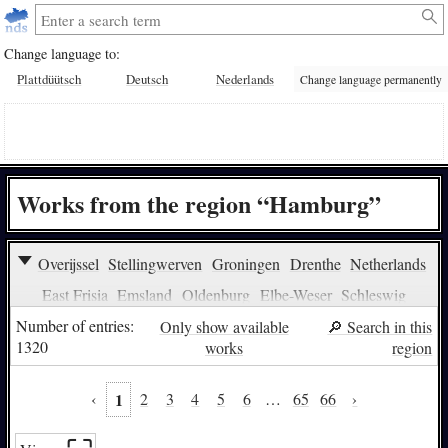
Change language to:
Plattdüütsch
Deutsch
Nederlands
Change language permanently
Works from the region “Hamburg”
Overijssel
Stellingwerven
Groningen
Drenthe
Netherlands
East Frisia
Emsland
Oldenburg
Elbe-Weser
Schleswig
Holstein
Mecklenburg
Vorpommern
Westphalia-Lippe
Number of entries:
Only show available
🔎︎ Search in this
1320
works
region
Mittelweser
Lüneburg Heath
Eastfalia
Hesse
Thüringen
Sachsen-Anhalt
Brandenburg
Pomerania
Neumark
Prussia
‹
1
2
3
4
5
6
…
65
66
›
Plautdietsch
Pomerano
Middle Low German
Old Saxon
all regions
none