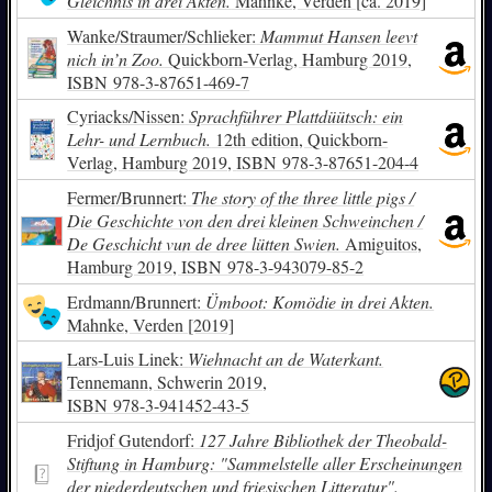
Gleichnis in drei Akten.
Mahnke, Verden [ca. 2019]
Wanke/Straumer/Schlieker:
Mammut Hansen leevt
nich in’n Zoo.
Quickborn-Verlag, Hamburg 2019,
ISBN
978-3-87651-469-7
Cyriacks/Nissen:
Sprachführer Plattdüütsch: ein
Lehr- und Lernbuch.
12th edition, Quickborn-
Verlag, Hamburg 2019,
ISBN
978-3-87651-204-4
Fermer/Brunnert:
The story of the three little pigs /
Die Geschichte von den drei kleinen Schweinchen /
De Geschicht vun de dree lütten Swien.
Amiguitos,
Hamburg 2019,
ISBN
978-3-943079-85-2
Erdmann/Brunnert:
Ümboot: Komödie in drei Akten.
Mahnke, Verden [2019]
Lars-Luis Linek:
Wiehnacht an de Waterkant.
Tennemann, Schwerin 2019,
ISBN
978-3-941452-43-5
Fridjof Gutendorf:
127 Jahre Bibliothek der Theobald-
Stiftung in Hamburg: "Sammelstelle aller Erscheinungen
der niederdeutschen und friesischen Litteratur".