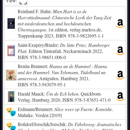
⛶︎
View:
Reinhard F. Hahn:
Mien Hart is as de
Harvsttiedmaand: Chinesische Lyrik der Tang-Zeit
mit niederdeutschen und hochdeutschen
Übertragungen.
1st edition, verlag.marless.de,
Trappenkamp 2023,
ISBN
978-3-9822695-1-1
Saint-Exupéry/Binder:
De lütte Prinz: Hamborger
Platt.
Edition Tintenfaß, Neckarsteinach 2022,
ISBN
978-3-98651-006-0
Benita Brunnert:
Hanna un de Hummel - Hanna
und der Hummel: Vun Telemann, Tüdelband un
annerswat.
Amiguitos, Hamburg 2021,
ISBN
978-3-943079-95-1
Harald Maack:
Üm de Eck keken.
Quickborn-
Verlag, Hamburg 2020,
ISBN
978-3-87651-471-0
Erdmann/Brunnert:
Alice weer op Fuerte: Komödie.
Mahnke, Verden [2019]
Boßdorf/Jorschik/Jorschik:
De Fährkroog: dramatisches