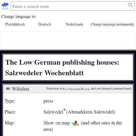
Change language to:
Plattdüütsch
Deutsch
Nederlands
Change language permanently
The Low German publishing houses:
Salzwedeler Wochenblatt
Wikidata
Publishers in 
Plattmakers Black
, the Low German Literature Search
Type:
press
Place:
Salzwedel
(Altmarkkreis Salzwedel)
Map:
Show on map
(and other ones in the
area)