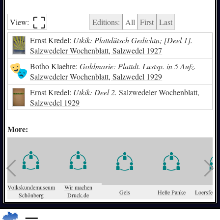
⛶︎
View:
Editions:
All
First
Last
Ernst Kredel:
Utkik: Plattdütsch Gedichtn; [Deel 1].
Salzwedeler Wochenblatt, Salzwedel 1927
Botho Klaehre:
Goldmarie: Plattdt. Lustsp. in 5 Aufz.
Salzwedeler Wochenblatt, Salzwedel 1929
Ernst Kredel:
Utkik: Deel 2.
Salzwedeler Wochenblatt,
Salzwedel 1929
More:
Volkskundemuseum
Wir machen
Gels
Helle Panke
Loersfeld,
Schönberg
Druck.de