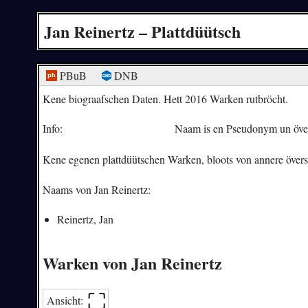
Jan Reinertz – Plattdüütsch
PBuB
DNB
Kene biograafschen Daten. Hett 2016 Warken rutbröcht.
Info:
Naam is en Pseudonym un över
Kene egenen plattdüütschen Warken, bloots von annere överse
Naams von Jan Reinertz:
Reinertz, Jan
Warken von Jan Reinertz
⛶︎
Ansicht: