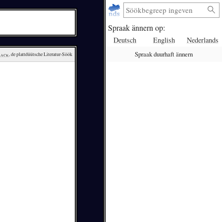
Spraak ännern op:
Deutsch
English
Nederlands
Spraak duurhaft ännern
lack
, de plattdüütsche Literatur-Söök