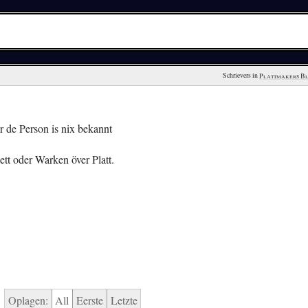
Schrievers in 
Plattmakers B
 de Person is nix bekannt
tt oder Warken över Platt.
Oplagen:
All
Eerste
Letzte