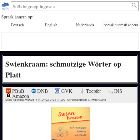
Spraak ännern op:
Deutsch
English
Nederlands
Spraak duurhaft ännern
Swienkraam: schmutzige Wörter op
Platt
PBuB
DNB
GVK
Toepfer
INS
Amazon
Böker un annere Warken in 
Plattmakers Black
, de Plattdüütsche Literatur-Söök