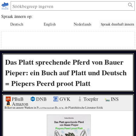
Spraak ännern op:
Deutsch
English
Nederlands
Spraak duurhaft ännern
Das Platt sprechende Pferd von Bauer
Pieper: ein Buch auf Platt und Deutsch
= Piepers Peerd proot Platt
PBuB
DNB
GVK
Toepfer
INS
Amazon
Böker un annere Warken in 
Plattmakers Black
, de Plattdüütsche Literatur-Söök