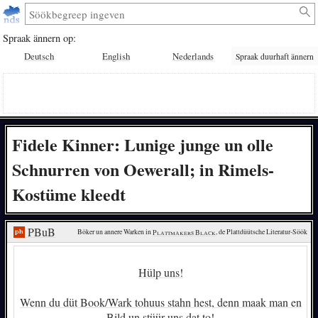
Spraak ännern op:
Deutsch
English
Nederlands
Spraak duurhaft ännern
Fidele Kinner: Lunige junge un olle
Schnurren von Oewerall; in Rimels-
Kostüme kleedt
PBuB
Böker un annere Warken in 
Plattmakers Black
, de Plattdüütsche Literatur-Söök
Hülp uns!
Wenn du düt Book/Wark tohuus stahn hest, denn maak man en
Bild un stüür uns dat to!