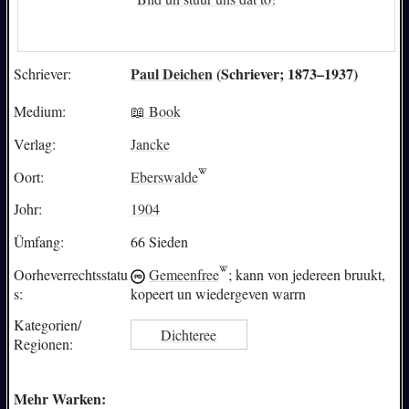
Paul Deichen
(Schriever; 1873–1937)
Schriever:
Medium:
📖 Book
Verlag:
Jancke
Oort:
Eberswalde
Johr:
1904
Ümfang:
66 Sieden
Oorheverrechtsstatu
Gemeenfree
; kann von jedereen bruukt,
s:
kopeert un wiedergeven warrn
Kategorien/
Dichteree
Regionen:
Mehr Warken: