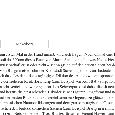
Mekelborg
um ersten Mal in die Hand nimmt, wird sich fragen: Noch einmal eine D
soll das? Kann dieses Buch von Martin Schultz noch etwas Neues biet
wissenschaftler ist oder nicht – schon gleich auf den ersten Seiten bei d
 vom Bürgermeistersohn der Kleinstadt Stavenhagen bis zum bedeutend
t sich das alles dank der eingängigen Diktion des Autors wie ein spanne
se der früheren Reuterforschung (zum Beispiel von Kurt Batt) aufgeno
icht vertieft und weitergeführt. Ein Schwerpunkt ist dabei die oft neu
d heraus die einst lebenden Urbilder seiner Figuren umgeformt und neu
auf den ersten Blick kaum zu vereinbarenden Gegensätze glänzend erk
h-harmonischen Naturschilderungen und dem grausam-tragischen Gesc
wischen den burlesk-komischen Szenen (zum Beispiel Bräsig in’n rhin
t (zum Beispiel bei dem Trost Bräsigs für seinen Freund Hawermann o