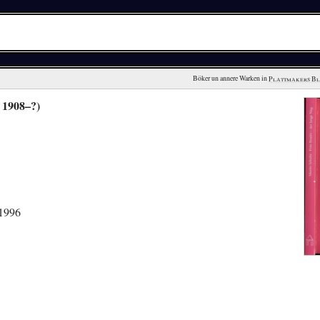
Böker un annere Warken in 
Plattmakers B
 1908–?)
 1996