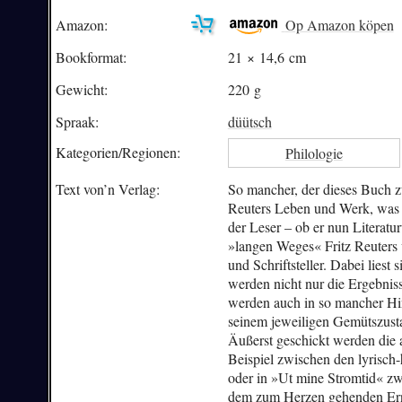
Amazon:
Op Amazon köpen
Bookformat:
21 × 14,6 cm
Gewicht:
220 g
Spraak:
düütsch
Kategorien/
Regionen:
Philologie
Text von’n Verlag:
So mancher, der dieses Buch z
Reuters Leben und Werk, was 
der Leser – ob er nun Literatur
»langen Weges« Fritz Reuters
und Schriftsteller. Dabei lies
werden nicht nur die Ergebnis
werden auch in so mancher Hins
seinem jeweiligen Gemütszustan
Äußerst geschickt werden die 
Beispiel zwischen den lyrisc
oder in »Ut mine Stromtid« z
dem zum Herzen gehenden Erns