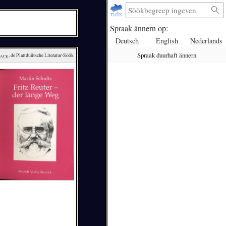
Spraak ännern op:
Deutsch
English
Nederlands
Spraak duurhaft ännern
lack
, de Plattdüütsche Literatur-Söök