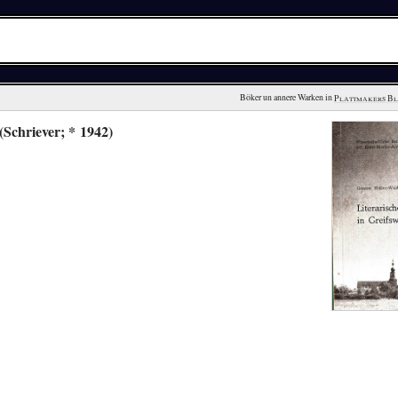
Böker un annere Warken in 
Plattmakers B
(Schriever; * 1942)