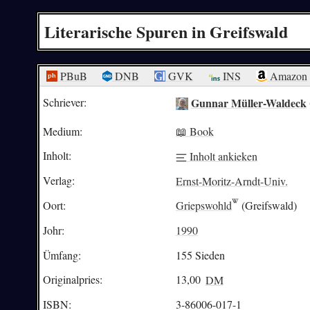
Literarische Spuren in Greifswald
PBuB
DNB
GVK
INS
Amazon
Gunnar Müller-Waldeck
Schriever:
Medium:
📖 Book
Inholt:
Inholt ankieken
Verlag:
Ernst-Moritz-Arndt-Univ.
Oort:
Griepswohld
(Greifswald)
Johr:
1990
Ümfang:
155 Sieden
Originalpries:
13,00
DM
ISBN:
3-86006-017-1