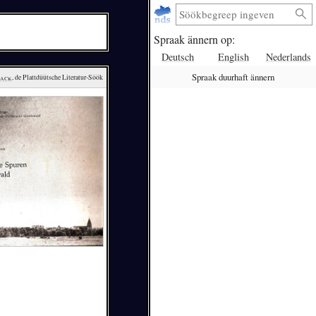
Spraak ännern op:
Deutsch
English
Nederlands
Spraak duurhaft ännern
lack
, de Plattdüütsche Literatur-Söök