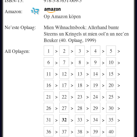
ISBN-13:
978-3-87651-009-5
Amazon:
Op Amazon köpen
Ne’este Oplaag:
Mien Wihnachtsbook: Allerhand bunte
Steerns un Kringels ut mien ool’n un nee’en
Beuker
(40. Oplaag, 1999)
1
>
2
>
3
>
4
>
5
>
All Oplagen:
6
>
7
>
8
>
9
>
10
>
11
>
12
>
13
>
14
>
15
>
16
>
17
>
18
>
19
>
20
>
21
>
22
>
23
>
24
>
25
>
26
>
27
>
28
>
29
>
30
>
32
31
>
>
33
>
34
>
35
>
36
>
37
>
38
>
39
>
40