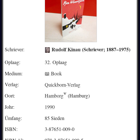
Rudolf Kinau
(Schriever; 1887–1975)
Schriever:
Oplaag:
32. Oplaag
Medium:
📖 Book
Verlag:
Quickborn-Verlag
Oort:
Hamborg
(Hamburg)
Johr:
1990
Ümfang:
85 Sieden
ISBN:
3-87651-009-0