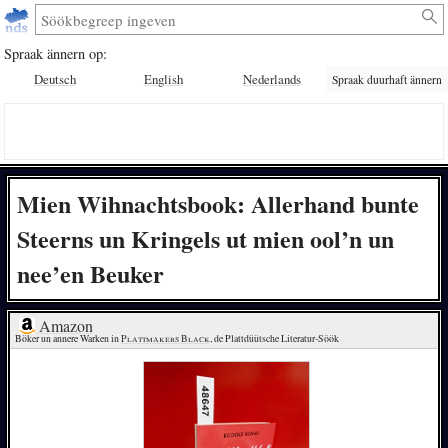
Spraak ännern op:
Deutsch
English
Nederlands
Spraak duurhaft ännern
Mien Wihnachtsbook: Allerhand bunte
Steerns un Kringels ut mien ool’n un
nee’en Beuker
Amazon
Böker un annere Warken in 
Plattmakers Black
, de Plattdüütsche Literatur-Söök