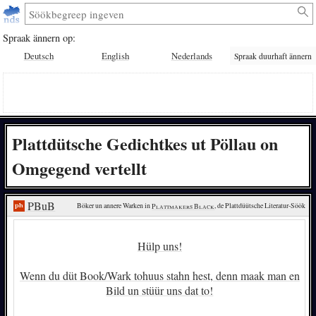
Spraak ännern op:
Deutsch
English
Nederlands
Spraak duurhaft ännern
Plattdütsche Gedichtkes ut Pöllau on
Omgegend vertellt
PBuB
Böker un annere Warken in 
Plattmakers Black
, de Plattdüütsche Literatur-Söök
Hülp uns!
Wenn du düt Book/Wark tohuus stahn hest, denn maak man en
Bild un stüür uns dat to!