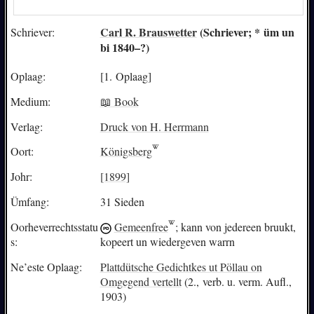
Carl R. Brauswetter
(Schriever; * üm un
Schriever:
bi 1840–?)
Oplaag:
[1. Oplaag]
Medium:
📖 Book
Verlag:
Druck von H. Herrmann
Oort:
Königsberg
Johr:
[1899]
Ümfang:
31 Sieden
Oorheverrechtsstatu
Gemeenfree
; kann von jedereen bruukt,
s:
kopeert un wiedergeven warrn
Ne’este Oplaag:
Plattdütsche Gedichtkes ut Pöllau on
Omgegend vertellt
(2., verb. u. verm. Aufl.,
1903)