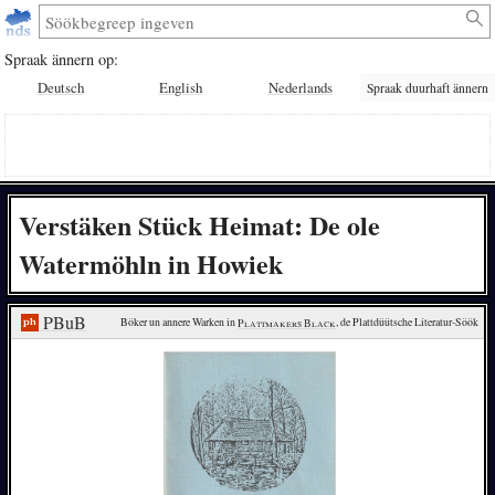
Spraak ännern op:
Deutsch
English
Nederlands
Spraak duurhaft ännern
Verstäken Stück Heimat: De ole
Watermöhln in Howiek
PBuB
Böker un annere Warken in 
Plattmakers Black
, de Plattdüütsche Literatur-Söök