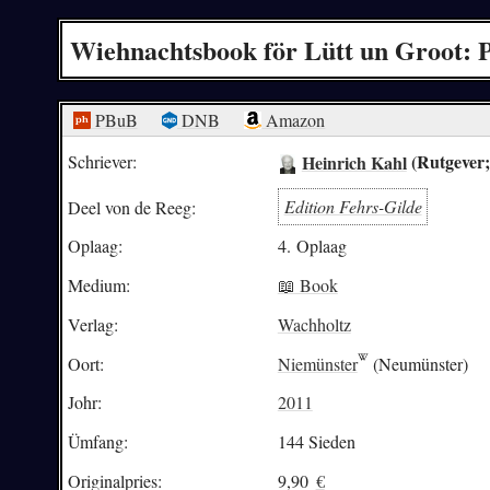
Wiehnachtsbook för Lütt un Groot: 
PBuB
DNB
Amazon
Heinrich Kahl
(Rutgever;
Schriever:
Edition Fehrs-Gilde
Deel von de Reeg:
Oplaag:
4. Oplaag
Medium:
📖 Book
Verlag:
Wachholtz
Oort:
Niemünster
(Neumünster)
Johr:
2011
Ümfang:
144 Sieden
Originalpries:
9,90
€