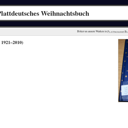
Plattdeutsches Weihnachtsbuch
Böker un annere Warken in 
Plattmakers B
 1921–2010)