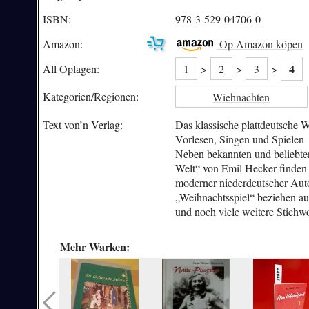
ISBN:
978-3-529-04706-0
Amazon:
Op Amazon köpen
4
All Oplagen:
1
>
2
>
3
>
Kategorien/
Regionen:
Wiehnachten
Text von’n Verlag:
Das klassische plattdeutsche
Vorlesen, Singen und Spielen 
Neben bekannten und beliebte
Welt“ von Emil Hecker finden
moderner niederdeutscher Auto
„Weihnachtsspiel“ beziehen au
und noch viele weitere Stichw
Mehr Warken: