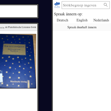
Spraak ännern op:
Deutsch
English
Nederlands
Spraak duurhaft ännern
lack
, de Plattdüütsche Literatur-Söök