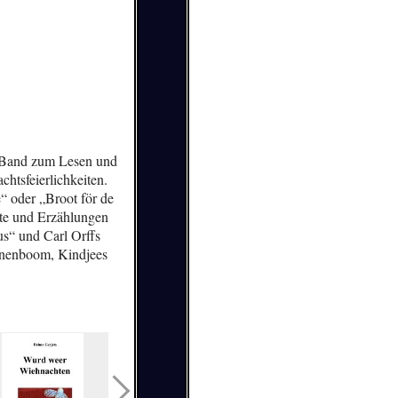
n Band zum Lesen und
htsfeierlichkeiten.
 oder „Broot för de
hte und Erzählungen
us“ und Carl Orffs
annenboom, Kindjees