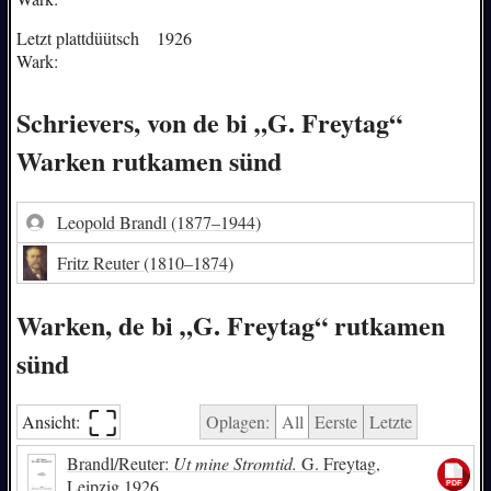
Letzt plattdüütsch
1926
Wark:
Schrievers, von de bi „G. Freytag“
Warken rutkamen sünd
Leopold Brandl
(1877–1944)
Fritz Reuter
(1810–1874)
Warken, de bi „G. Freytag“ rutkamen
sünd
⛶︎
Ansicht:
Oplagen:
All
Eerste
Letzte
Brandl/Reuter:
Ut mine Stromtid.
G. Freytag,
Leipzig 1926