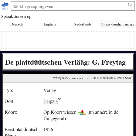
Spraak ännern op:
Deutsch
English
Nederlands
Spraak duurhaft ännern
De plattdüütschen Verlääg: G. Freytag
Verlääg in 
Plattmakers Black
, de Plattdüütsche Literatur-Söök
Typ:
Verlag
Oort:
Leipzig
Koort:
Op Koort wiesen
(un annere in de
Ümgegend)
Eerst plattdüütsch
1926
Wark: