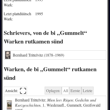
Wark:
Letzt plattdüütsch
1995
Wark:
Schrievers, von de bi „Gummelt“
Warken rutkamen sünd
Bernhard Trittelvitz
(1878–1969)
Warken, de bi „Gummelt“ rutkamen
sünd
⛶︎
Ansicht:
Oplagen:
All
Eerste
Letzte
Bernhard Trittelvitz:
Mien leev Rügen: Gedichte und
Kurzgeschichten.
1. Wiederaufl., Gummelt, Greifswald