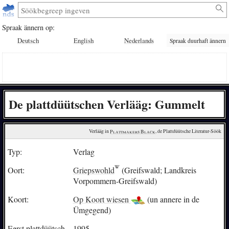
Spraak ännern op:
Deutsch
English
Nederlands
Spraak duurhaft ännern
De plattdüütschen Verlääg: Gummelt
Verlääg in 
Plattmakers Black
, de Plattdüütsche Literatur-Söök
Typ:
Verlag
Oort:
Griepswohld
(Greifswald; Landkreis
Vorpommern-Greifswald)
Koort:
Op Koort wiesen
(un annere in de
Ümgegend)
Eerst plattdüütsch
1995