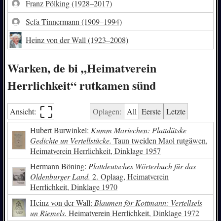
Franz Pölking
(1928–2017)
Sefa Tinnermann
(1909–1994)
Heinz von der Wall
(1923–2008)
Warken, de bi „Heimatverein
Herrlichkeit“ rutkamen sünd
⛶︎
Ansicht:
Oplagen:
All
Eerste
Letzte
Hubert Burwinkel:
Kumm Mariechen: Plattdütske
Gedichte un Vertellstücke.
Taun tweiden Maol rutgäwen,
Heimatverein Herrlichkeit, Dinklage 1957
Hermann Böning:
Plattdeutsches Wörterbuch für das
Oldenburger Land.
2. Oplaag, Heimatverein
Herrlichkeit, Dinklage 1970
Heinz von der Wall:
Blaumen för Kottmann: Vertellsels
un Riemels.
Heimatverein Herrlichkeit, Dinklage 1972