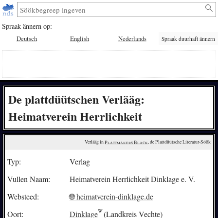
Spraak ännern op:
Deutsch
English
Nederlands
Spraak duurhaft ännern
De plattdüütschen Verlääg:
Heimatverein Herrlichkeit
Verlääg in 
Plattmakers Black
, de Plattdüütsche Literatur-Söök
Typ:
Verlag
Vullen Naam:
Heimatverein Herrlichkeit Dinklage e. V.
Websteed:
🌐 heimatverein-dinklage.de
Oort:
Dinklage
(Landkreis Vechte)